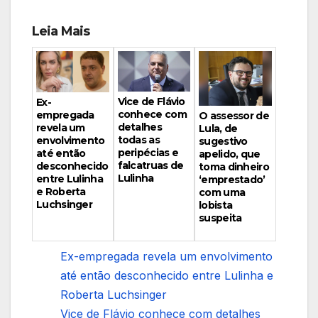
Leia Mais
Vice de Flávio
Ex-
conhece com
empregada
O assessor de
detalhes
revela um
Lula, de
todas as
envolvimento
sugestivo
peripécias e
até então
apelido, que
falcatruas de
desconhecido
toma dinheiro
Lulinha
entre Lulinha
‘emprestado’
e Roberta
com uma
Luchsinger
lobista
suspeita
Ex-empregada revela um envolvimento
até então desconhecido entre Lulinha e
Roberta Luchsinger
Vice de Flávio conhece com detalhes