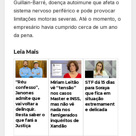
Guillain-Barré, doença autoimune que afeta o
sistema nervoso periférico e pode provocar
limitações motoras severas. Até o momento, o
empresário havia cumprido cerca de um ano
da pena.
Leia Mais
“Réu
Miriam Leitão
STF dá 15 dias
confesso”,
vê “tensão”
para Soraya
Janones
nos casos
que fica em
admite que
Master e INSS,
situação
vai voltar a
mas não vê
extremament
delinquir.
nada nos
e delicada
Resta saber o
famigerados
que fará a
inquéritos de
Justiça
Xandão