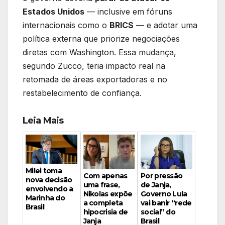
Estados Unidos
— inclusive em fóruns
internacionais como o
BRICS
— e adotar uma
política externa que priorize negociações
diretas com Washington. Essa mudança,
segundo Zucco, teria impacto real na
retomada de áreas exportadoras e no
restabelecimento de confiança.
Leia Mais
Milei toma
Por pressão
Com apenas
nova decisão
de Janja,
uma frase,
envolvendo a
Governo Lula
Nikolas expõe
Marinha do
vai banir “rede
a completa
Brasil
social” do
hipocrisia de
Brasil
Janja