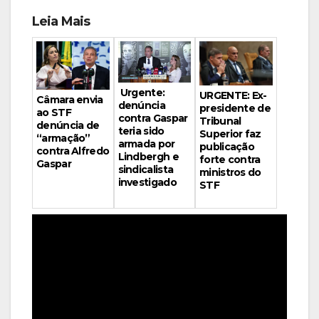
Leia Mais
Urgente:
URGENTE: Ex-
Câmara envia
denúncia
presidente de
ao STF
contra Gaspar
Tribunal
denúncia de
teria sido
Superior faz
“armação”
armada por
publicação
contra Alfredo
Lindbergh e
forte contra
Gaspar
sindicalista
ministros do
investigado
STF