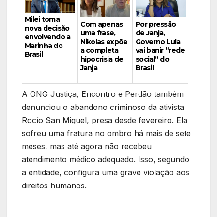
Milei toma
Por pressão
Com apenas
nova decisão
de Janja,
uma frase,
envolvendo a
Governo Lula
Nikolas expõe
Marinha do
vai banir “rede
a completa
Brasil
social” do
hipocrisia de
Brasil
Janja
A ONG Justiça, Encontro e Perdão também
denunciou o abandono criminoso da ativista
Rocío San Miguel, presa desde fevereiro. Ela
sofreu uma fratura no ombro há mais de sete
meses, mas até agora não recebeu
atendimento médico adequado. Isso, segundo
a entidade, configura uma grave violação aos
direitos humanos.