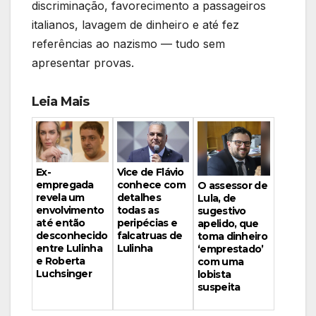
discriminação, favorecimento a passageiros
italianos, lavagem de dinheiro e até fez
referências ao nazismo — tudo sem
apresentar provas.
Leia Mais
Vice de Flávio
Ex-
conhece com
empregada
O assessor de
detalhes
revela um
Lula, de
todas as
envolvimento
sugestivo
peripécias e
até então
apelido, que
falcatruas de
desconhecido
toma dinheiro
Lulinha
entre Lulinha
‘emprestado’
e Roberta
com uma
Luchsinger
lobista
suspeita