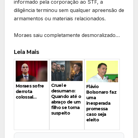
informado pela corporação ao STF, a
diligência terminou sem qualquer apreensão de
armamentos ou materiais relacionados.
Moraes saiu completamente desmoralizado…
Leia Mais
Cruel e
Moraes sofre
Flávio
desumano:
derrota
Bolsonaro faz
Quando até o
colossal…
uma
abraço de um
inesperada
filho se torna
promessa
suspeito
caso seja
eleito