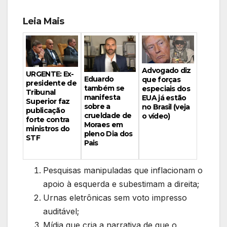
Leia Mais
Advogado diz
URGENTE: Ex-
Eduardo
que forças
presidente de
também se
especiais dos
Tribunal
manifesta
EUA já estão
Superior faz
sobre a
no Brasil (veja
publicação
crueldade de
o vídeo)
forte contra
Moraes em
ministros do
pleno Dia dos
STF
Pais
Pesquisas manipuladas que inflacionam o
apoio à esquerda e subestimam a direita;
Urnas eletrônicas sem voto impresso
auditável;
Mídia que cria a narrativa de que o