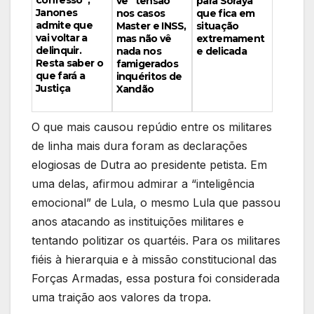
vê “tensão”
para Soraya
Janones
nos casos
que fica em
admite que
Master e INSS,
situação
vai voltar a
mas não vê
extremament
delinquir.
nada nos
e delicada
Resta saber o
famigerados
que fará a
inquéritos de
Justiça
Xandão
O que mais causou repúdio entre os militares
de linha mais dura foram as declarações
elogiosas de Dutra ao presidente petista. Em
uma delas, afirmou admirar a “inteligência
emocional” de Lula, o mesmo Lula que passou
anos atacando as instituições militares e
tentando politizar os quartéis. Para os militares
fiéis à hierarquia e à missão constitucional das
Forças Armadas, essa postura foi considerada
uma traição aos valores da tropa.