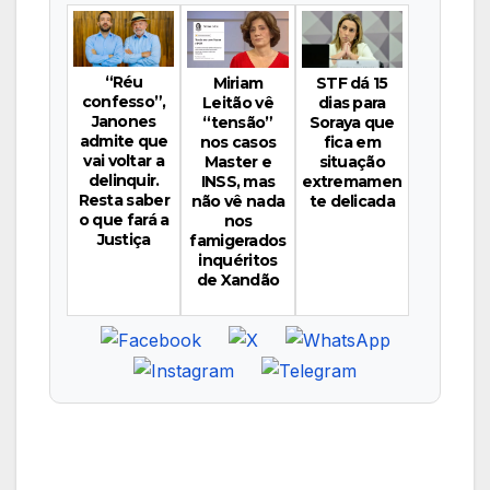
“Réu
Miriam
STF dá 15
confesso”,
Leitão vê
dias para
Janones
“tensão”
Soraya que
admite que
nos casos
fica em
vai voltar a
Master e
situação
delinquir.
INSS, mas
extremamen
Resta saber
não vê nada
te delicada
o que fará a
nos
Justiça
famigerados
inquéritos
de Xandão