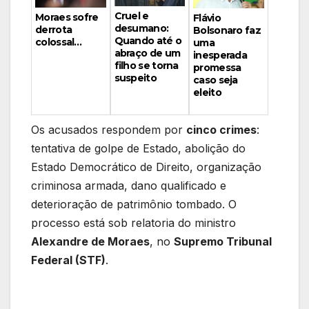
Cruel e
Moraes sofre
Flávio
desumano:
derrota
Bolsonaro faz
Quando até o
colossal…
uma
abraço de um
inesperada
filho se torna
promessa
suspeito
caso seja
eleito
Os acusados respondem por
cinco crimes
:
tentativa de golpe de Estado, abolição do
Estado Democrático de Direito, organização
criminosa armada, dano qualificado e
deterioração de patrimônio tombado. O
processo está sob relatoria do ministro
Alexandre de Moraes
, no
Supremo Tribunal
Federal (STF)
.