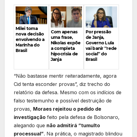
Milei toma
Por pressão
Com apenas
nova decisão
de Janja,
uma frase,
envolvendo a
Governo Lula
Nikolas expõe
Marinha do
vai banir “rede
a completa
Brasil
social” do
hipocrisia de
Brasil
Janja
“Não bastasse mentir reiteradamente, agora
Cid tenta esconder provas”, diz trecho do
relatório da defesa. Mesmo com os indícios de
falso testemunho e possível destruição de
provas,
Moraes rejeitou o pedido de
investigação
feito pela defesa de Bolsonaro,
alegando que
não admitirá “tumulto
processual”
. Na prática, o magistrado blindou