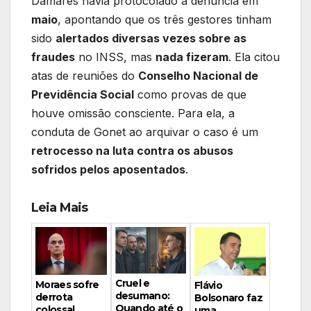
Damares havia protocolado a denúncia em
maio
, apontando que os três gestores tinham
sido
alertados diversas vezes sobre as
fraudes
no INSS, mas
nada fizeram
. Ela citou
atas de reuniões do
Conselho Nacional de
Previdência Social
como provas de que
houve omissão consciente. Para ela, a
conduta de Gonet ao arquivar o caso é um
retrocesso na luta contra os abusos
sofridos pelos aposentados
.
Leia Mais
Cruel e
Moraes sofre
Flávio
desumano:
derrota
Bolsonaro faz
Quando até o
colossal…
uma