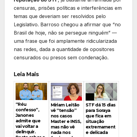
censuras, prisões políticas e interferências em
temas que deveriam ser resolvidos pelo
Legislativo. Barroso chegou a afirmar que “no
Brasil de hoje, não se persegue ninguém” —
uma frase que foi amplamente ridicularizada
nas redes, dada a quantidade de opositores
censurados ou presos sem condenação.
Leia Mais
“Réu
Miriam Leitão
STF dá 15 dias
confesso”,
vê “tensão”
para Soraya
Janones
nos casos
que fica em
admite que
Master e INSS,
situação
vai voltar a
mas não vê
extremament
delinquir.
nada nos
e delicada