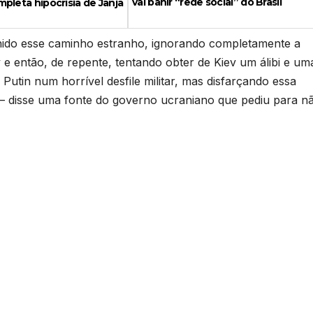
vai banir “rede social” do Brasil
pleta hipocrisia de Janja
hido esse caminho estranho, ignorando completamente a
e então, de repente, tentando obter de Kiev um álibi e um
utin num horrível desfile militar, mas disfarçando essa
 – disse uma fonte do governo ucraniano que pediu para n