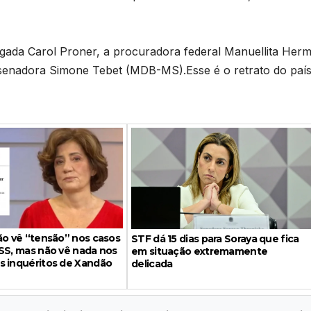
gada Carol Proner, a procuradora federal Manuellita Her
a senadora Simone Tebet (MDB-MS).Esse é o retrato do país
ão vê “tensão” nos casos
STF dá 15 dias para Soraya que fica
SS, mas não vê nada nos
em situação extremamente
s inquéritos de Xandão
delicada