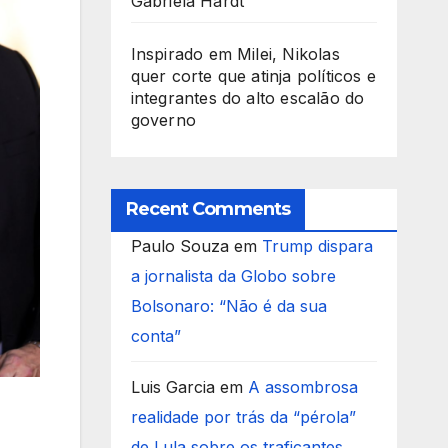
Gabriela Hardt
Inspirado em Milei, Nikolas
quer corte que atinja políticos e
integrantes do alto escalão do
governo
Recent Comments
Paulo Souza
em
Trump dispara
a jornalista da Globo sobre
Bolsonaro: “Não é da sua
conta”
Luis Garcia
em
A assombrosa
realidade por trás da “pérola”
de Lula sobre os traficantes