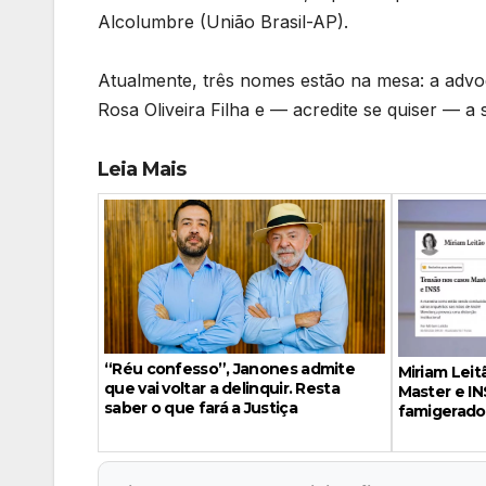
Alcolumbre (União Brasil-AP).
Atualmente, três nomes estão na mesa: a advo
Rosa Oliveira Filha e — acredite se quiser — 
Leia Mais
“Réu confesso”, Janones admite
Miriam Leit
que vai voltar a delinquir. Resta
Master e IN
saber o que fará a Justiça
famigerado