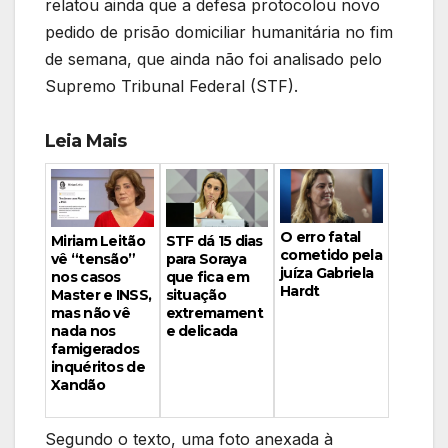
relatou ainda que a defesa protocolou novo
pedido de prisão domiciliar humanitária no fim
de semana, que ainda não foi analisado pelo
Supremo Tribunal Federal (STF).
Leia Mais
O erro fatal
Miriam Leitão
STF dá 15 dias
cometido pela
vê “tensão”
para Soraya
juíza Gabriela
nos casos
que fica em
Hardt
Master e INSS,
situação
mas não vê
extremament
nada nos
e delicada
famigerados
inquéritos de
Xandão
Segundo o texto, uma foto anexada à