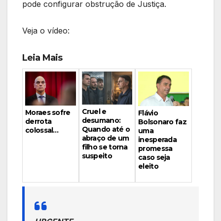
pode configurar obstrução de Justiça.
Veja o vídeo:
Leia Mais
Cruel e
Moraes sofre
Flávio
desumano:
derrota
Bolsonaro faz
Quando até o
colossal…
uma
abraço de um
inesperada
filho se torna
promessa
suspeito
caso seja
eleito