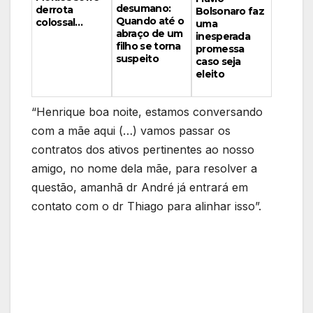
desumano:
derrota
Bolsonaro faz
Quando até o
colossal…
uma
abraço de um
inesperada
filho se torna
promessa
suspeito
caso seja
eleito
“Henrique boa noite, estamos conversando
com a mãe aqui (…) vamos passar os
contratos dos ativos pertinentes ao nosso
amigo, no nome dela mãe, para resolver a
questão, amanhã dr André já entrará em
contato com o dr Thiago para alinhar isso”.