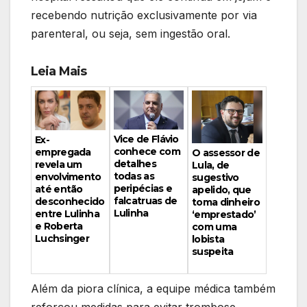
recebendo nutrição exclusivamente por via
parenteral, ou seja, sem ingestão oral.
Leia Mais
Vice de Flávio
Ex-
conhece com
empregada
O assessor de
detalhes
revela um
Lula, de
todas as
envolvimento
sugestivo
peripécias e
até então
apelido, que
falcatruas de
desconhecido
toma dinheiro
Lulinha
entre Lulinha
‘emprestado’
e Roberta
com uma
Luchsinger
lobista
suspeita
Além da piora clínica, a equipe médica também
reforçou medidas para evitar trombose