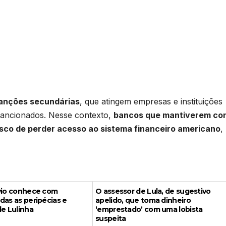
anções secundárias
, que atingem empresas e instituições
sancionados. Nesse contexto,
bancos que mantiverem co
isco de perder acesso ao sistema financeiro americano
,
ávio conhece com
O assessor de Lula, de sugestivo
das as peripécias e
apelido, que toma dinheiro
de Lulinha
‘emprestado’ com uma lobista
suspeita