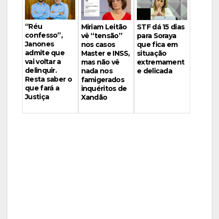
“Réu
Miriam Leitão
STF dá 15 dias
confesso”,
vê “tensão”
para Soraya
Janones
nos casos
que fica em
admite que
Master e INSS,
situação
vai voltar a
mas não vê
extremament
delinquir.
nada nos
e delicada
Resta saber o
famigerados
que fará a
inquéritos de
Justiça
Xandão