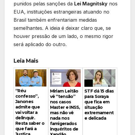
punidos pelas sanções da
Lei Magnitsky
nos
EUA, instituições estrangeiras atuando no
Brasil também enfrentariam medidas
semelhantes. A ideia é deixar claro que, se
houver pressão de um lado, o mesmo rigor
será aplicado do outro.
Leia Mais
“Réu
Miriam Leitão
STF dá 15 dias
confesso”,
vê “tensão”
para Soraya
Janones
nos casos
que fica em
admite que
Master e INSS,
situação
vai voltar a
mas não vê
extremament
delinquir.
nada nos
e delicada
Resta saber o
famigerados
que fará a
inquéritos de
Justiça
Xandão