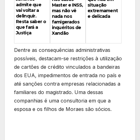
admite que
Master e INSS,
situação
vai voltar a
mas não vê
extremament
delinquir.
nada nos
e delicada
Resta saber o
famigerados
que fará a
inquéritos de
Justiça
Xandão
Dentre as consequências administrativas
possíveis, destacam-se restrições à utilização
de cartões de crédito vinculados a bandeiras
dos EUA, impedimentos de entrada no país e
até sanções contra empresas relacionadas a
familiares do magistrado. Uma dessas
companhias é uma consultoria em que a
esposa e os filhos de Moraes são sócios.