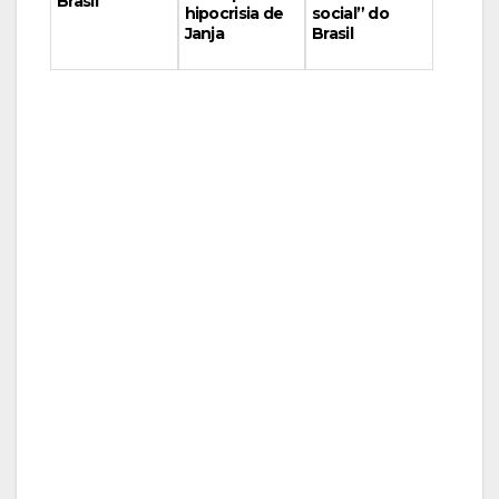
Brasil
social” do
hipocrisia de
Brasil
Janja