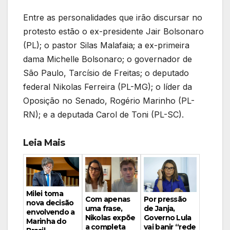
Entre as personalidades que irão discursar no
protesto estão o ex-presidente Jair Bolsonaro
(PL); o pastor Silas Malafaia; a ex-primeira
dama Michelle Bolsonaro; o governador de
São Paulo, Tarcísio de Freitas; o deputado
federal Nikolas Ferreira (PL-MG); o líder da
Oposição no Senado, Rogério Marinho (PL-
RN); e a deputada Carol de Toni (PL-SC).
Leia Mais
Milei toma
Por pressão
Com apenas
nova decisão
de Janja,
uma frase,
envolvendo a
Governo Lula
Nikolas expõe
Marinha do
vai banir “rede
a completa