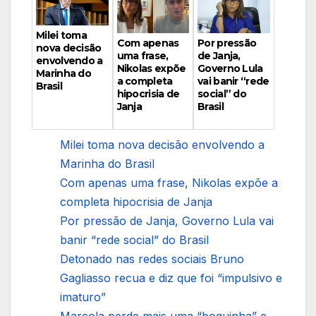
Milei toma
Por pressão
Com apenas
nova decisão
de Janja,
uma frase,
envolvendo a
Governo Lula
Nikolas expõe
Marinha do
vai banir “rede
a completa
Brasil
social” do
hipocrisia de
Brasil
Janja
Milei toma nova decisão envolvendo a
Marinha do Brasil
Com apenas uma frase, Nikolas expõe a
completa hipocrisia de Janja
Por pressão de Janja, Governo Lula vai
banir “rede social” do Brasil
Detonado nas redes sociais Bruno
Gagliasso recua e diz que foi “impulsivo e
imaturo”