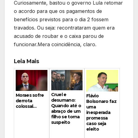
Curiosamente, bastou o governo Lula retomar
o acordo para que os pagamentos de
benefícios previstos para o dia 2 fossem
travados. Ou seja: recontrataram quem era
acusado de roubar e o caixa parou de
funcionar.Mera coincidência, claro.
Leia Mais
Cruel e
Moraes sofre
Flávio
desumano:
derrota
Bolsonaro faz
Quando até o
colossal…
uma
abraço de um
inesperada
filho se torna
promessa
suspeito
caso seja
eleito