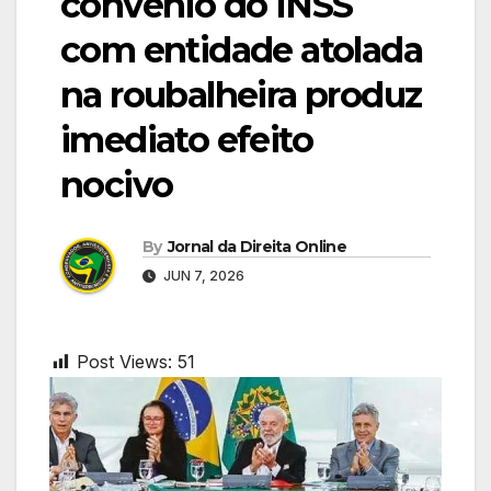
convênio do INSS
com entidade atolada
na roubalheira produz
imediato efeito
nocivo
By
Jornal da Direita Online
JUN 7, 2026
Post Views:
51