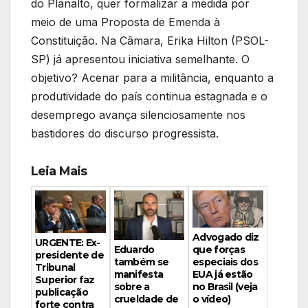
do Planalto, quer formalizar a medida por
meio de uma Proposta de Emenda à
Constituição. Na Câmara, Erika Hilton (PSOL-
SP) já apresentou iniciativa semelhante. O
objetivo? Acenar para a militância, enquanto a
produtividade do país continua estagnada e o
desemprego avança silenciosamente nos
bastidores do discurso progressista.
Leia Mais
Advogado diz
URGENTE: Ex-
Eduardo
que forças
presidente de
também se
especiais dos
Tribunal
manifesta
EUA já estão
Superior faz
sobre a
no Brasil (veja
publicação
crueldade de
o vídeo)
forte contra