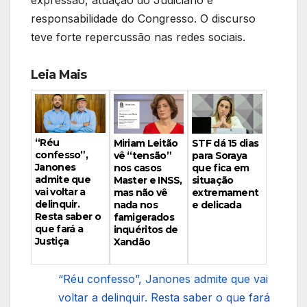
expressão, atuação do Judiciário e
responsabilidade do Congresso. O discurso
teve forte repercussão nas redes sociais.
Leia Mais
“Réu
Miriam Leitão
STF dá 15 dias
confesso”,
vê “tensão”
para Soraya
Janones
nos casos
que fica em
admite que
Master e INSS,
situação
vai voltar a
mas não vê
extremament
delinquir.
nada nos
e delicada
Resta saber o
famigerados
que fará a
inquéritos de
Justiça
Xandão
“Réu confesso”, Janones admite que vai
voltar a delinquir. Resta saber o que fará