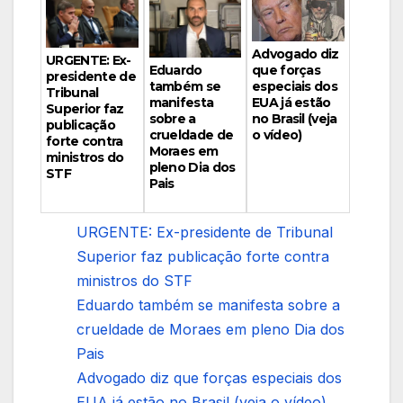
Advogado diz
URGENTE: Ex-
Eduardo
que forças
presidente de
também se
especiais dos
Tribunal
manifesta
EUA já estão
Superior faz
sobre a
no Brasil (veja
publicação
crueldade de
o vídeo)
forte contra
Moraes em
ministros do
pleno Dia dos
STF
Pais
URGENTE: Ex-presidente de Tribunal
Superior faz publicação forte contra
ministros do STF
Eduardo também se manifesta sobre a
crueldade de Moraes em pleno Dia dos
Pais
Advogado diz que forças especiais dos
EUA já estão no Brasil (veja o vídeo)