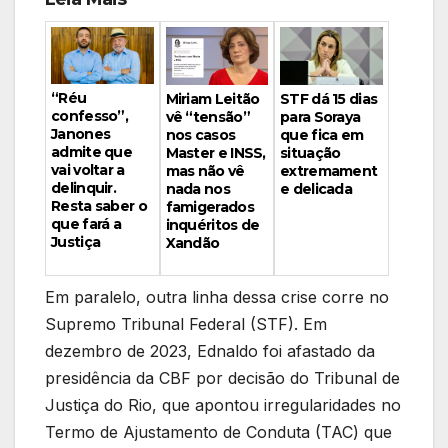
“Réu
Miriam Leitão
STF dá 15 dias
confesso”,
vê “tensão”
para Soraya
Janones
nos casos
que fica em
admite que
Master e INSS,
situação
vai voltar a
mas não vê
extremament
delinquir.
nada nos
e delicada
Resta saber o
famigerados
que fará a
inquéritos de
Justiça
Xandão
Em paralelo, outra linha dessa crise corre no
Supremo Tribunal Federal (STF). Em
dezembro de 2023, Ednaldo foi afastado da
presidência da CBF por decisão do Tribunal de
Justiça do Rio, que apontou irregularidades no
Termo de Ajustamento de Conduta (TAC) que