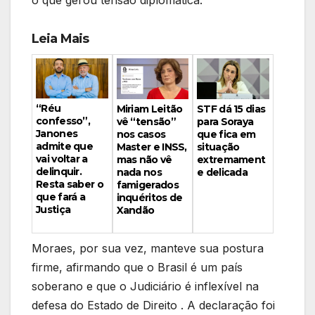
o que gerou tensão diplomática.
Leia Mais
“Réu
Miriam Leitão
STF dá 15 dias
confesso”,
vê “tensão”
para Soraya
Janones
nos casos
que fica em
admite que
Master e INSS,
situação
vai voltar a
mas não vê
extremament
delinquir.
nada nos
e delicada
Resta saber o
famigerados
que fará a
inquéritos de
Justiça
Xandão
Moraes, por sua vez, manteve sua postura
firme, afirmando que o Brasil é um país
soberano e que o Judiciário é inflexível na
defesa do Estado de Direito . A declaração foi