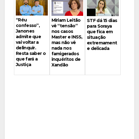
“Réu
Miriam Leitão
STF dá 15 dias
confesso”,
vê “tensão”
para Soraya
Janones
nos casos
que fica em
admite que
Master e INSS,
situação
vai voltar a
mas não vê
extremament
delinquir.
nada nos
e delicada
Resta saber o
famigerados
que fará a
inquéritos de
Justiça
Xandão