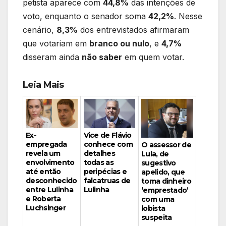
petista aparece com
44,8%
das intenções de
voto, enquanto o senador soma
42,2%
. Nesse
cenário,
8,3%
dos entrevistados afirmaram
que votariam em
branco ou nulo
, e
4,7%
disseram ainda
não saber
em quem votar.
Leia Mais
Vice de Flávio
Ex-
conhece com
empregada
O assessor de
detalhes
revela um
Lula, de
todas as
envolvimento
sugestivo
peripécias e
até então
apelido, que
falcatruas de
desconhecido
toma dinheiro
Lulinha
entre Lulinha
‘emprestado’
e Roberta
com uma
Luchsinger
lobista
suspeita