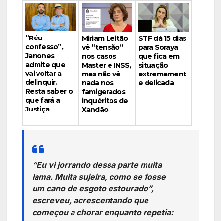
“Réu
Miriam Leitão
STF dá 15 dias
confesso”,
vê “tensão”
para Soraya
Janones
nos casos
que fica em
admite que
Master e INSS,
situação
vai voltar a
mas não vê
extremament
delinquir.
nada nos
e delicada
Resta saber o
famigerados
que fará a
inquéritos de
Justiça
Xandão
“Eu vi jorrando dessa parte muita
lama. Muita sujeira, como se fosse
um cano de esgoto estourado”,
escreveu, acrescentando que
começou a chorar enquanto repetia: