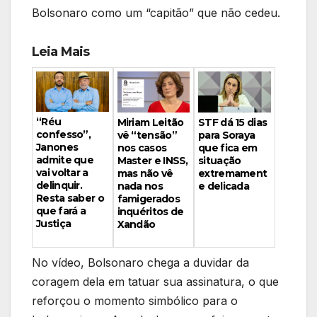
Bolsonaro como um “capitão” que não cedeu.
Leia Mais
“Réu
Miriam Leitão
STF dá 15 dias
confesso”,
vê “tensão”
para Soraya
Janones
nos casos
que fica em
admite que
Master e INSS,
situação
vai voltar a
mas não vê
extremament
delinquir.
nada nos
e delicada
Resta saber o
famigerados
que fará a
inquéritos de
Justiça
Xandão
No vídeo, Bolsonaro chega a duvidar da
coragem dela em tatuar sua assinatura, o que
reforçou o momento simbólico para o