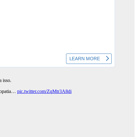
a isso.
icopatia…
pic.twitter.com/ZqMtr3A8di