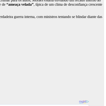
 Gilmar para os autos, Moraes estaria enviando um recado interno ao
ie de
“ameaça velada”
, típica de um clima de desconfiança crescente
deira guerra interna, com ministros tentando se blindar diante das