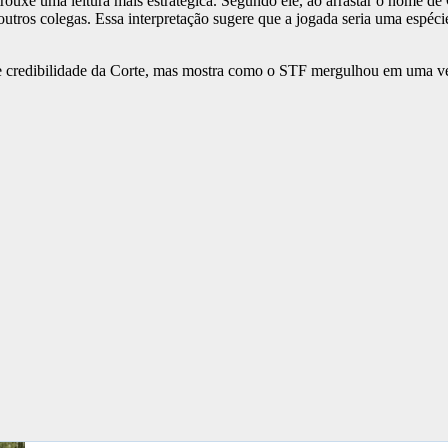
ouxe uma leitura mais estratégica. Segundo ele, ao arrastar o nome de
outros colegas. Essa interpretação sugere que a jogada seria uma espéc
credibilidade da Corte, mas mostra como o STF mergulhou em uma verda