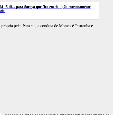
á 15 dias para Soraya que fica em situação extremamente
ada
 própria pele. Para ele, a conduta de Moraes é “estranha e