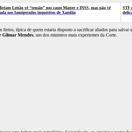
iriam Leitão vê “tensão” nos casos Master e INSS, mas não vê
STF d
ada nos famigerados inquéritos de Xandão
delic
ios, típica de quem estaria disposto a sacrificar aliados para salvar a
or Gilmar Mendes
, um dos ministros mais experientes da Corte.