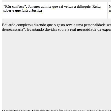
“Réu confesso”, Janones admite que vai voltar a delinquir. Resta
M
saber o que fará a Justiça
n
Eduardo completou dizendo que o gesto revela uma personalidade sem fre
desnecessária”, levantando dúvidas sobre a real
necessidade de exp