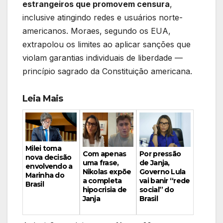
estrangeiros que promovem censura
,
inclusive atingindo redes e usuários norte-
americanos. Moraes, segundo os EUA,
extrapolou os limites ao aplicar sanções que
violam garantias individuais de liberdade —
princípio sagrado da Constituição americana.
Leia Mais
Milei toma
Por pressão
Com apenas
nova decisão
de Janja,
uma frase,
envolvendo a
Governo Lula
Nikolas expõe
Marinha do
vai banir “rede
a completa
Brasil
social” do
hipocrisia de
Brasil
Janja