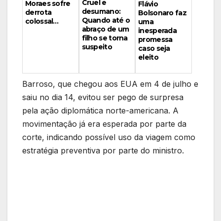
Cruel e
Moraes sofre
Flávio
desumano:
derrota
Bolsonaro faz
Quando até o
colossal…
uma
abraço de um
inesperada
filho se torna
promessa
suspeito
caso seja
eleito
Barroso, que chegou aos EUA em 4 de julho e
saiu no dia 14, evitou ser pego de surpresa
pela ação diplomática norte-americana. A
movimentação já era esperada por parte da
corte, indicando possível uso da viagem como
estratégia preventiva por parte do ministro.