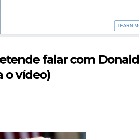
retende falar com Donal
 o vídeo)