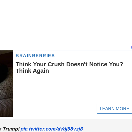
 o Trump!
pic.twitter.com/aVdj58vzj8