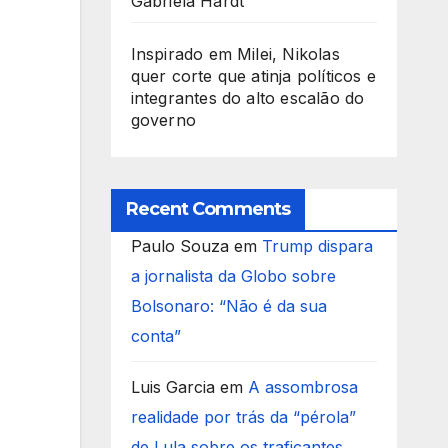
Gabriela Hardt
Inspirado em Milei, Nikolas
quer corte que atinja políticos e
integrantes do alto escalão do
governo
Recent Comments
Paulo Souza
em
Trump dispara
a jornalista da Globo sobre
Bolsonaro: “Não é da sua
conta”
Luis Garcia
em
A assombrosa
realidade por trás da “pérola”
de Lula sobre os traficantes