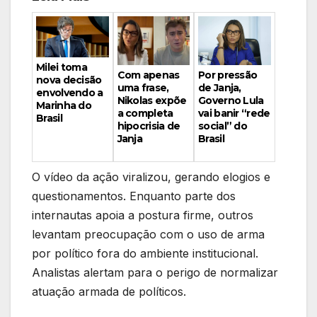
Milei toma
Por pressão
Com apenas
nova decisão
de Janja,
uma frase,
envolvendo a
Governo Lula
Nikolas expõe
Marinha do
vai banir “rede
a completa
Brasil
social” do
hipocrisia de
Brasil
Janja
O vídeo da ação viralizou, gerando elogios e
questionamentos. Enquanto parte dos
internautas apoia a postura firme, outros
levantam preocupação com o uso de arma
por político fora do ambiente institucional.
Analistas alertam para o perigo de normalizar
atuação armada de políticos.