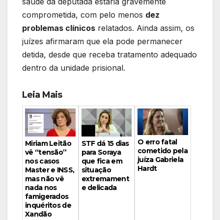
saúde da deputada estaria gravemente
comprometida, com pelo menos
dez
problemas clínicos
relatados. Ainda assim, os
juízes afirmaram que ela pode permanecer
detida, desde que receba tratamento adequado
dentro da unidade prisional.
Leia Mais
O erro fatal
Miriam Leitão
STF dá 15 dias
cometido pela
vê “tensão”
para Soraya
juíza Gabriela
nos casos
que fica em
Hardt
Master e INSS,
situação
mas não vê
extremament
nada nos
e delicada
famigerados
inquéritos de
Xandão