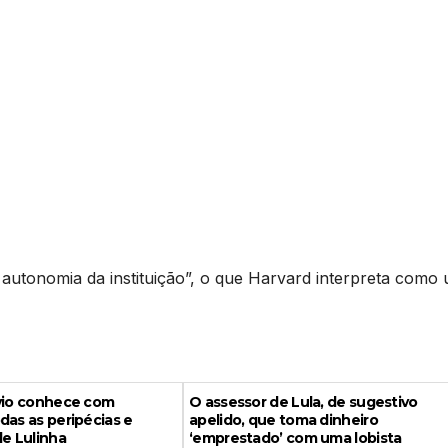
 a autonomia da instituição”, o que Harvard interpreta como
ávio conhece com
O assessor de Lula, de sugestivo
das as peripécias e
apelido, que toma dinheiro
de Lulinha
‘emprestado’ com uma lobista