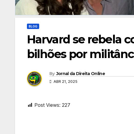
BLOG
Harvard se rebela 
bilhões por militânc
By
Jornal da Direita Online
ABR 21, 2025
Post Views:
227