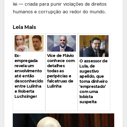
lei — criada para punir violações de direitos
humanos e corrupção ao redor do mundo.
Leia Mais
Vice de Flávio
Ex-
conhece com
empregada
O assessor de
detalhes
revela um
Lula, de
todas as
envolvimento
sugestivo
peripécias e
até então
apelido, que
falcatruas de
desconhecido
toma dinheiro
Lulinha
entre Lulinha
‘emprestado’
e Roberta
com uma
Luchsinger
lobista
suspeita