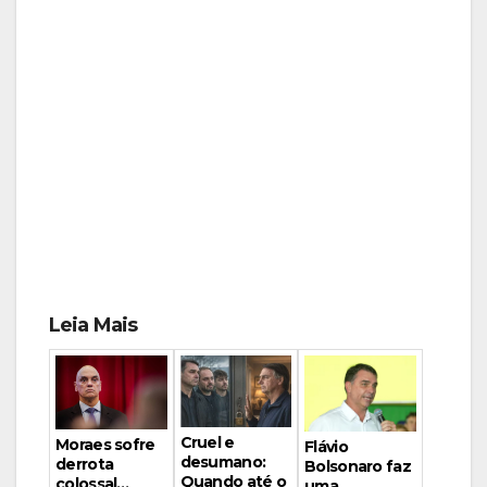
Leia Mais
Cruel e
Moraes sofre
Flávio
desumano:
derrota
Bolsonaro faz
Quando até o
colossal…
uma