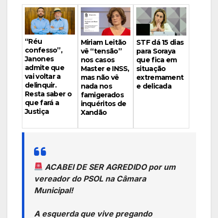
“Réu
Miriam Leitão
STF dá 15 dias
confesso”,
vê “tensão”
para Soraya
Janones
nos casos
que fica em
admite que
Master e INSS,
situação
vai voltar a
mas não vê
extremament
delinquir.
nada nos
e delicada
Resta saber o
famigerados
que fará a
inquéritos de
Justiça
Xandão
ACABEI DE SER AGREDIDO por um
vereador do PSOL na Câmara
Municipal!
A esquerda que vive pregando