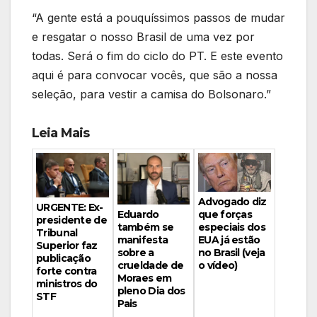
“A gente está a pouquíssimos passos de mudar
e resgatar o nosso Brasil de uma vez por
todas. Será o fim do ciclo do PT. E este evento
aqui é para convocar vocês, que são a nossa
seleção, para vestir a camisa do Bolsonaro.”
Leia Mais
Advogado diz
URGENTE: Ex-
Eduardo
que forças
presidente de
também se
especiais dos
Tribunal
manifesta
EUA já estão
Superior faz
sobre a
no Brasil (veja
publicação
crueldade de
o vídeo)
forte contra
Moraes em
ministros do
pleno Dia dos
STF
Pais