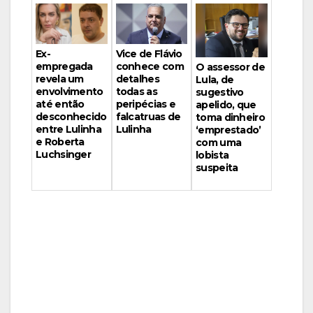
Vice de Flávio
Ex-
conhece com
empregada
O assessor de
detalhes
revela um
Lula, de
todas as
envolvimento
sugestivo
peripécias e
até então
apelido, que
falcatruas de
desconhecido
toma dinheiro
Lulinha
entre Lulinha
‘emprestado’
e Roberta
com uma
Luchsinger
lobista
suspeita