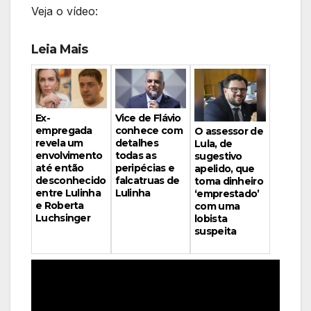
Veja o vídeo:
Leia Mais
Vice de Flávio
Ex-
conhece com
empregada
O assessor de
detalhes
revela um
Lula, de
todas as
envolvimento
sugestivo
peripécias e
até então
apelido, que
falcatruas de
desconhecido
toma dinheiro
Lulinha
entre Lulinha
‘emprestado’
e Roberta
com uma
Luchsinger
lobista
suspeita