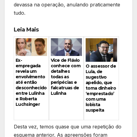
devassa na operação, anulando praticamente
tudo.
Leia Mais
Vice de Flávio
Ex-
conhece com
empregada
O assessor de
detalhes
revela um
Lula, de
todas as
envolvimento
sugestivo
peripécias e
até então
apelido, que
falcatruas de
desconhecido
toma dinheiro
Lulinha
entre Lulinha
‘emprestado’
e Roberta
com uma
Luchsinger
lobista
suspeita
Desta vez, temos quase que uma repetição do
esquema anterior. As apreensões foram